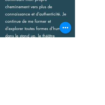
cheminement vers plus de
connaissance et d’authenticité. Je
continue de me former et
d’explorer toutes formes d’humour
dans le stand up, le théâtre
d’improvisation, le clown… Riche
de ces enseignements et fort de
mon expérience, je mets en place
des ateliers, stages et formations,
pour accompagner, grâce à
l'humour et au coaching en
développement personnel, chaque
personne à se découvrir, lâcher
prise, se faire confiance, prendre