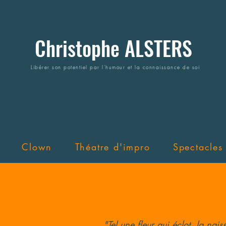
Christophe ALSTERS
Libérer son potentiel par l'humour et la connaissance de soi
Clown
Théatre d'impro
Spectacles
"Tel une fleur qui éclot, la na