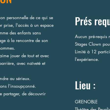
Prés requ
tion personnelle de ce qui se
r prise, l'accès à un espace
comme des enfants sans
Aucun pré-requis 
ge à la rencontre de son
Stages Clown pour
 sommes.
Limité à 12 partici
 aime jouer de tout et avec
l’expérience.
 barrière, avec naïveté et
endre au sérieux.
Lieu :
rons l’insoupçonné.
e partager, de découvrir
GRENOBLE
Théâtre des Peupli