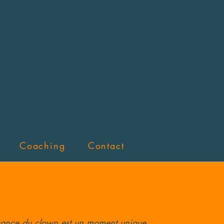
Coaching
Contact
issance du clown est un moment unique,