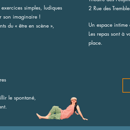
s exercices simples, ludiques
2 Rue des Trembl
er son imaginaire !
Un espace intime e
ts du « être en scène »,
Les repas sont à v
place.
res
llir le spontané,
ent.